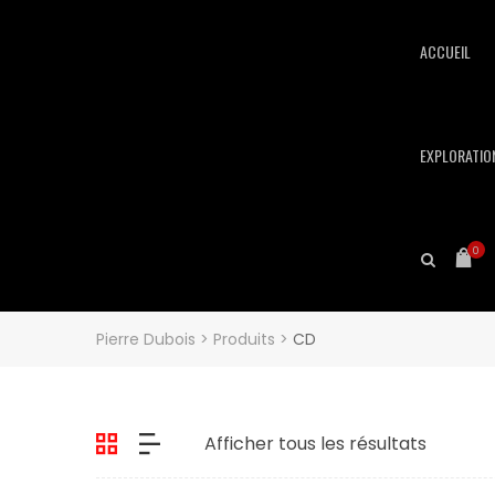
ACCUEIL
EXPLORATIO
0
Pierre Dubois
>
Produits
>
CD
Afficher tous les résultats