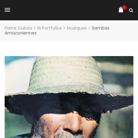
0
Pierre Dubois
>
RI Portfolios
>
Musiques
>
Sambas
Amazoniennes