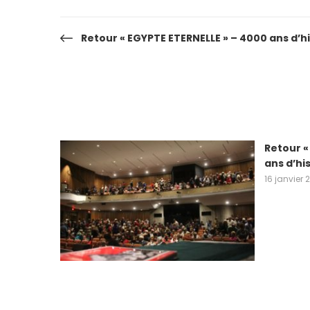
Retour « EGYPTE ETERNELLE » – 4000 ans d’hi
Navigation
de
l’article
Retour «
ans d’hi
16 janvier 
Tournée terminée ! Merci à tous !
27 mars 2018