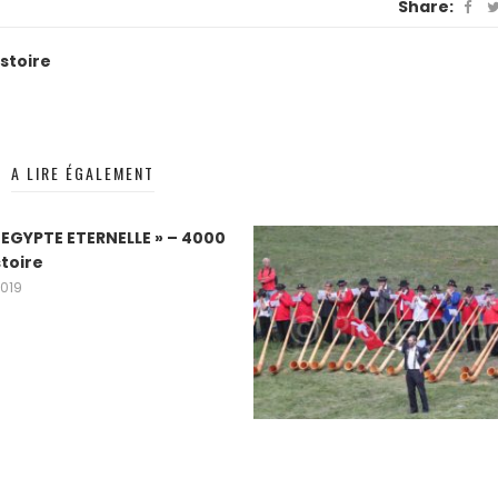
Share:
stoire
A LIRE ÉGALEMENT
 EGYPTE ETERNELLE » – 4000
stoire
2019
Lancement de mon nouveau 
web !