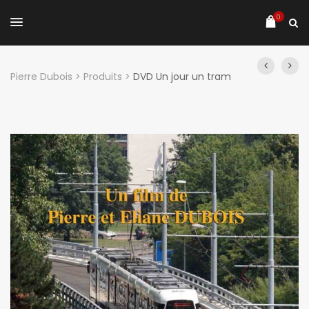
0
Pierre Dubois
>
Produits
>
DVD Un jour un tram