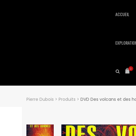
ACCUEIL
EXPLORATIO
0
Pierre Dubois
>
Produits
>
DVD Des volcans et des