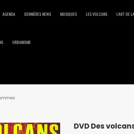
AGENDA
DERNIÈRES NEWS
MUSIQUES
LES VOLCANS
L’ART DE L
NS
URBANISME
 hommes
DVD Des volcan