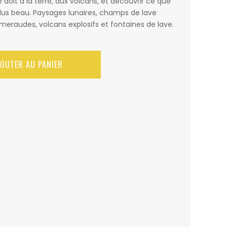
e doit à la terre, aux volcans, et découvrir ce que
plus beau. Paysages lunaires, champs de lave
émeraudes, volcans explosifs et fontaines de lave.
JOUTER AU PANIER