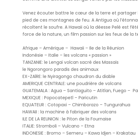
Venez écouter battre le cœur de la terre et partager
pied de ces montagnes de feu. A Antigua où l’étonna
récoltent le soufre. A Hawaii où la déesse Pelé est 
force de la nature, un film passion sur les feux de la t
Afrique – Amérique – Hawaii – Ile de la Réunion
Indonésie – Italie – les volcans « passion »
TANZANIE: le Lengaï volcan sacré des Massaïs
le Ngorongoro paradis des animaux
EX-ZAÏRE: le Nyiragongo chaudron du diable
AMERIQUE CENTRALE: une poudrière de volcans
GUATEMALA : Agua – Santiaguito – Atitlan, Fuego – P
MEXIQUE : Popocatepetl – Paricutin
EQUATEUR : Cotopaxi – Chimborazo – Tungurahua
HAWAII : la machine à fabriquer des volcans
ILE DE LA REUNION : le Piton de la Fournaise
ITALIE: Stromboli – Vulcano – Etna
INDONESIE : Bromo – Semeru – Kawa Idjen – Krakatau