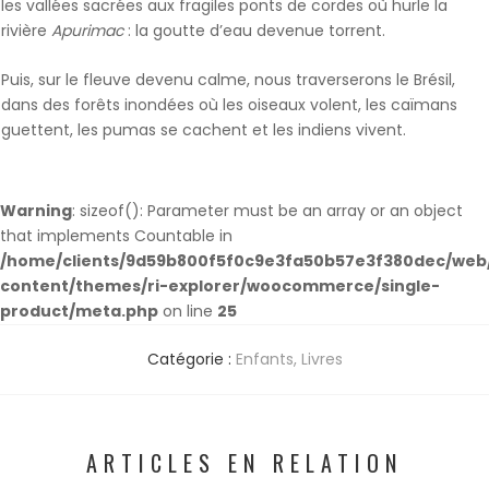
les vallées sacrées aux fragiles ponts de cordes où hurle la
rivière
Apurimac
: la goutte d’eau devenue torrent.
Puis, sur le fleuve devenu calme, nous traverserons le Brésil,
dans des forêts inondées où les oiseaux volent, les caïmans
guettent, les pumas se cachent et les indiens vivent.
Warning
: sizeof(): Parameter must be an array or an object
that implements Countable in
/home/clients/9d59b800f5f0c9e3fa50b57e3f380dec/web/
content/themes/ri-explorer/woocommerce/single-
product/meta.php
on line
25
Catégorie :
Enfants
,
Livres
ARTICLES EN RELATION