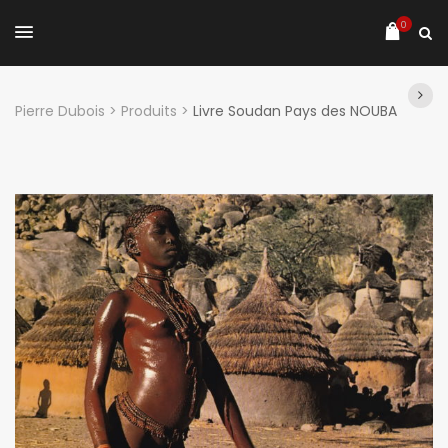
0
Pierre Dubois
>
Produits
>
Livre Soudan Pays des NOUBA